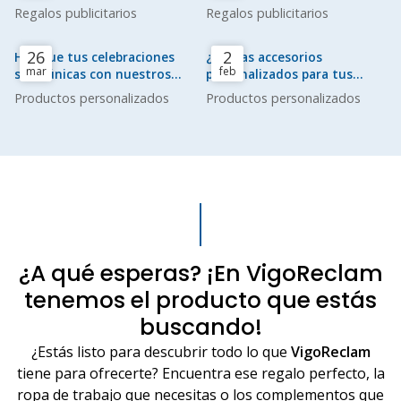
innovadores y emergentes
Regalos publicitarios
Regalos publicitarios
26
2
Haz que tus celebraciones
¿Buscas accesorios
mar
feb
sean únicas con nuestros
personalizados para tus
productos para eventos
mascotas? ¡Tenemos la
Productos personalizados
Productos personalizados
solución!
¿A qué esperas? ¡En VigoReclam
tenemos el producto que estás
buscando!
¿Estás listo para descubrir todo lo que
VigoReclam
tiene para ofrecerte? Encuentra ese regalo perfecto, la
ropa de trabajo que necesitas o los complementos que