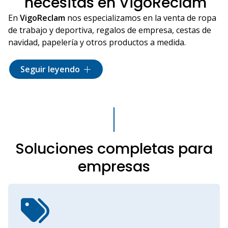
necesitas en VigoReclam
En
VigoReclam
nos especializamos en la venta de
ropa
de trabajo y deportiva, regalos de empresa, cestas de
navidad, papelería y otros productos a medida.
Queremos ser el espacio donde puedas encontrar todo
Seguir leyendo
lo que necesitas, desde
exquisitos regalos
hasta ropa
laboral de alta calidad y
complementos versátiles
.
Además, si buscas regalos publicitarios hechos a
medida, con los que promocionar tu marca o tu
negocio, en VigoReclam ofrecemos un servicio de
serigrafía excepcional.
Soluciones completas para
Ponte en
contacto
con nosotros o visita nuestra tienda
empresas
online, para descubrir por qué somos la opción
perfecta para todas tus necesidades. ¡Te esperamos!