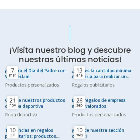
¡Visita nuestro blog y descubre
nuestras últimas noticias!
7
13
¡Celebra el Día del Padre con
¿Cuál es la cantidad mínima
mar
ene
VigoReclam!
necesaria para realizar un
pedido de regalos
Productos personalizados
Regalos publicitarios
publicitarios?
21
26
Conoce nuestros productos
Los 5 regalos de empresa
nov
sep
de ropa deportiva
mejor valorados
Ropa deportiva
Productos personalizados
10
10
Tendencias en regalos
¡Conoce nuestra sección
jul
may
publicitarios: productos
outlet!